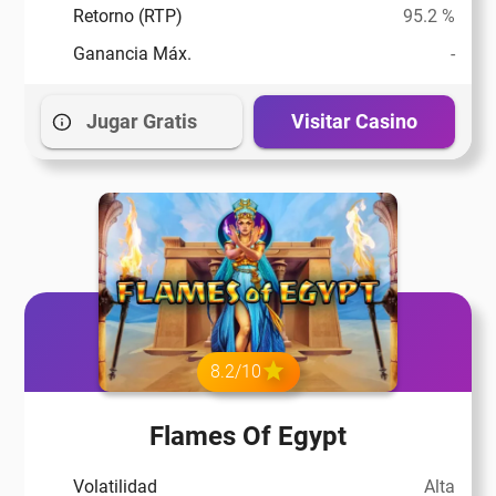
Retorno (RTP)
95.2 %
Ganancia Máx.
-
Jugar Gratis
Visitar Casino
8.2/10
Flames Of Egypt
Volatilidad
Alta