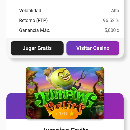
Volatilidad
Alta
Retorno (RTP)
96.52 %
Ganancia Máx.
5,000 x
Jugar Gratis
Visitar Casino
7.1/10