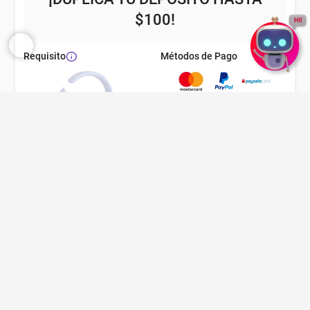
$100!
Métodos de Pago
Requisito
35x
Ver más
Visitar Casino
Para reclamar esta oferta, aplican términos y condiciones | 18+
Aplican términos | Juega responsablemente | El juego conlleva riesgo
de adicción
3
8.0
/10