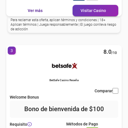
Ver más
Visitar Casino
Para reclamar esta oferta, aplican términos y condiciones | 18+
Aplican términos | Juega responsablemente | El juego conlleva riesgo
de adicción
3
8.0
/10
BetSafe Casino Reseña
Comparar
Welcome Bonus
Bono de bienvenida de $100
Métodos de Pago
Requisito