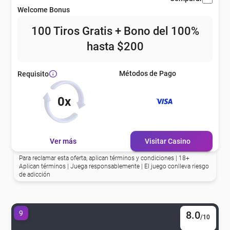
Welcome Bonus
100 Tiros Gratis + Bono del 100%
hasta $200
Métodos de Pago
Requisito
0x
Ver más
Visitar Casino
Para reclamar esta oferta, aplican términos y condiciones | 18+
Aplican términos | Juega responsablemente | El juego conlleva riesgo
de adicción
9
8.0
/10