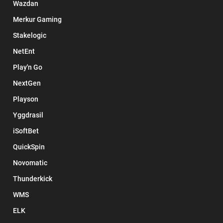
Wazdan
Merkur Gaming
Stakelogic
NetEnt
Play'n Go
NextGen
Playson
Yggdrasil
iSoftBet
QuickSpin
Novomatic
Thunderkick
WMS
ELK