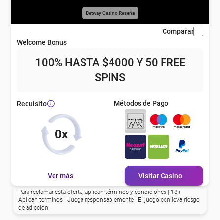
Betway Casino Reseña
Comparar
Welcome Bonus
100% HASTA $4000 Y 50 FREE
SPINS
Métodos de Pago
Requisito
0x
Ver más
Visitar Casino
Para reclamar esta oferta, aplican términos y condiciones | 18+
Aplican términos | Juega responsablemente | El juego conlleva riesgo
de adicción