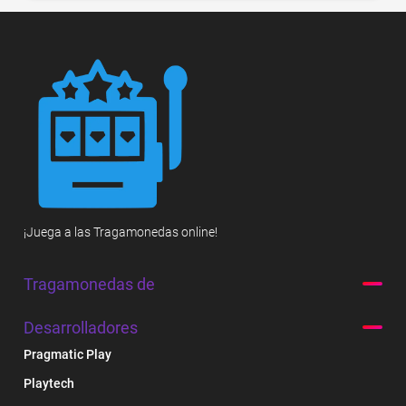
¡Juega a las Tragamonedas online!
Tragamonedas de
Desarrolladores
Pragmatic Play
Playtech