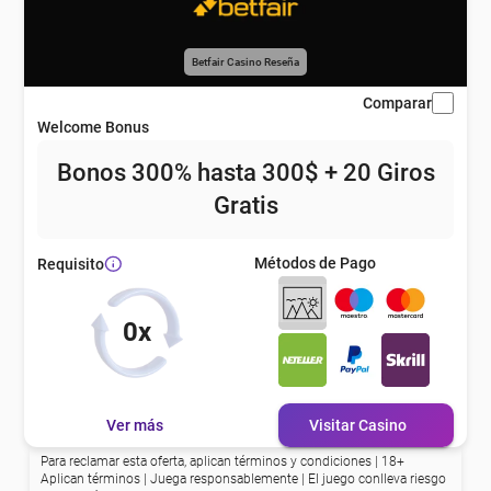
Betfair Casino Reseña
Comparar
Welcome Bonus
Bonos 300% hasta 300$ + 20 Giros
Gratis
Métodos de Pago
Requisito
0x
Ver más
Visitar Casino
Para reclamar esta oferta, aplican términos y condiciones | 18+
Aplican términos | Juega responsablemente | El juego conlleva riesgo