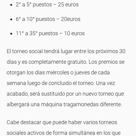
2° a 5° puestos – 25 euros
6° a 10° puestos – 20euros
11° a 35° puestos – 10 euros
El torneo social tendrá lugar entre los próximos 30
días y es completamente gratuito. Los premios se
otorgan los días miércoles o jueves de cada
semana luego de concluido el torneo. Una vez
acabado, será sustituido por un nuevo torneo que
albergará una máquina tragamonedas diferente.
Cabe destacar que puede haber varios torneos
sociales activos de forma simultánea en los que