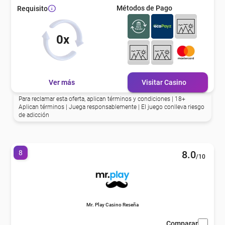
Métodos de Pago
Requisito
0x
Ver más
Visitar Casino
Para reclamar esta oferta, aplican términos y condiciones | 18+
Aplican términos | Juega responsablemente | El juego conlleva riesgo
de adicción
8
8.0
/10
Mr. Play Casino Reseña
Comparar