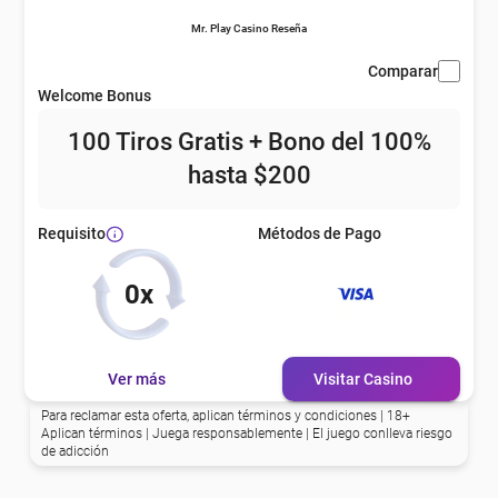
Mr. Play Casino Reseña
Comparar
Welcome Bonus
100 Tiros Gratis + Bono del 100%
hasta $200
Métodos de Pago
Requisito
0x
Ver más
Visitar Casino
Para reclamar esta oferta, aplican términos y condiciones | 18+
Aplican términos | Juega responsablemente | El juego conlleva riesgo
de adicción