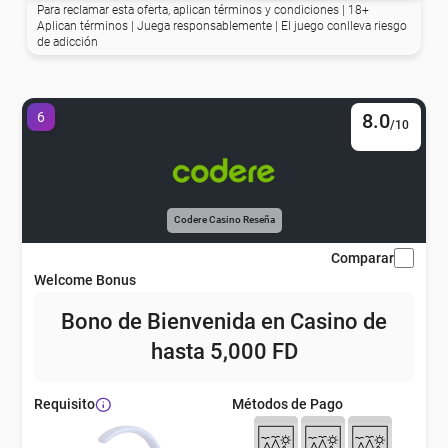
Para reclamar esta oferta, aplican términos y condiciones | 18+
Aplican términos | Juega responsablemente | El juego conlleva riesgo
de adicción
6
8.0
/10
Codere Casino Reseña
Comparar
Welcome Bonus
Bono de Bienvenida en Casino de
hasta 5,000 FD
Métodos de Pago
Requisito