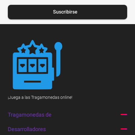
Suscribirse
¡Juega a las Tragamonedas online!
Tragamonedas de
Desarrolladores