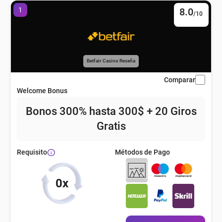
1
8.0
/10
Betfair Casino Reseña
Comparar
Welcome Bonus
Bonos 300% hasta 300$ + 20 Giros
Gratis
Métodos de Pago
Requisito
0x