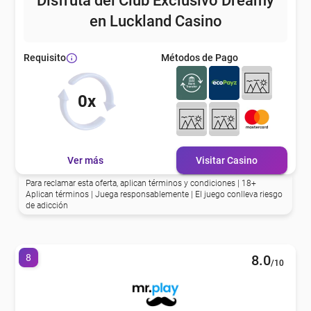
Disfruta del Club Exclusivo Dreamy
en Luckland Casino
Métodos de Pago
Requisito
0x
Ver más
Visitar Casino
Para reclamar esta oferta, aplican términos y condiciones | 18+
Aplican términos | Juega responsablemente | El juego conlleva riesgo
de adicción
8
8.0
/10