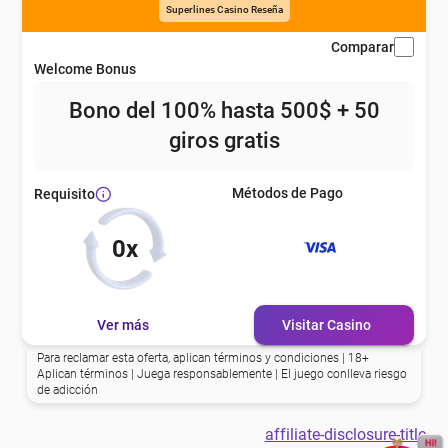
Superlines Casino Reseña
Comparar
Welcome Bonus
Bono del 100% hasta 500$ + 50
giros gratis
Métodos de Pago
Requisito
0x
Ver más
Visitar Casino
Para reclamar esta oferta, aplican términos y condiciones | 18+
Aplican términos | Juega responsablemente | El juego conlleva riesgo
de adicción
affiliate-disclosure-title