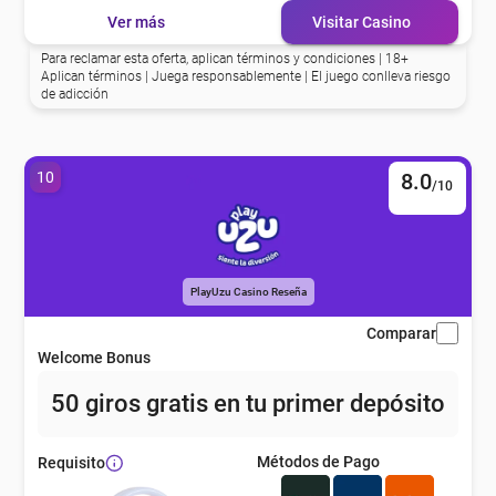
Ver más
Visitar Casino
Para reclamar esta oferta, aplican términos y condiciones | 18+
Aplican términos | Juega responsablemente | El juego conlleva riesgo
de adicción
10
8.0
/10
PlayUzu Casino Reseña
Comparar
Welcome Bonus
50 giros gratis en tu primer depósito
Métodos de Pago
Requisito