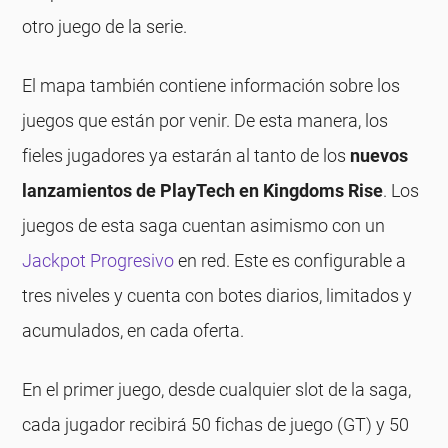
otro juego de la serie.
El mapa también contiene información sobre los
juegos que están por venir. De esta manera, los
fieles jugadores ya estarán al tanto de los
nuevos
lanzamientos de PlayTech en Kingdoms Rise
. Los
juegos de esta saga cuentan asimismo con un
Jackpot Progresivo
en red. Este es configurable a
tres niveles y cuenta con botes diarios, limitados y
acumulados, en cada oferta.
En el primer juego, desde cualquier slot de la saga,
cada jugador recibirá 50 fichas de juego (GT) y 50