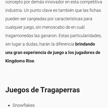
concepto por demás innovador en esta competitiva
industria. Un punto clave es también que las fichas
pueden ser canjeadas por características para
cualquier juego, sin menoscabo de en cuál
tragamonedas las ganaron. Estas particularidades,
sin lugar a dudas, harán la diferencia
brindando
una gran experiencia de juego a los jugadores de
Kingdoms Rise
.
Juegos de Tragaperras
Snowflakes