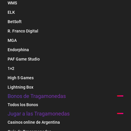
WMS
ELK
BetSoft
R. Franco Digital
MGA
Endorphina
PAF Game Studio
1×2
High 5 Games
Lightning Box
Bonos de Tragamonedas
Todos los Bonos
Jugar a las Tragamonedas
Casinos online de Argentina