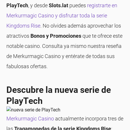
PlayTech
, y desde
Slots.lat
puedes
registrarte en
Merkurmagic Casino y disfrutar toda la serie
Kingdoms Rise
. No olvides además aprovechar los
atractivos
Bonos y Promociones
que te ofrece este
notable casino. Consulta ya mismo nuestra reseña
de Merkurmagic Casino y entérate de todas sus
fabulosas ofertas.
Descubre la nueva serie de
PlayTech
Merkurmagic Casino
actualmente incorpora tres de
las
Tragamonedas de la serie Kingdoms Rise
: