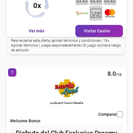
0x
Ver más
Visitar Casino
Para reclamar esta oferta, aplican términos y condiciones | 18+
Aplican términos | Juega responsablemente | El juego conlleva riesgo
de adicción
7
8.0
/10
LuckLand Casino Reseña
Comparar
Welcome Bonus