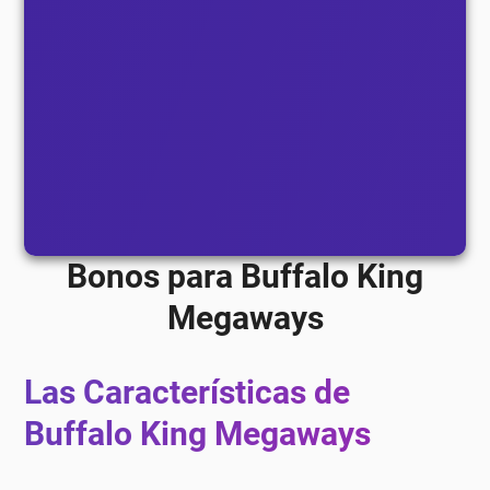
Bonos para Buffalo King
Megaways
Las Características de
Buffalo King Megaways