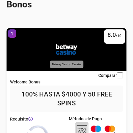
Bonos
1
8.0
/10
Betway Casino Reseña
Comparar
Welcome Bonus
100% HASTA $4000 Y 50 FREE
SPINS
Métodos de Pago
Requisito