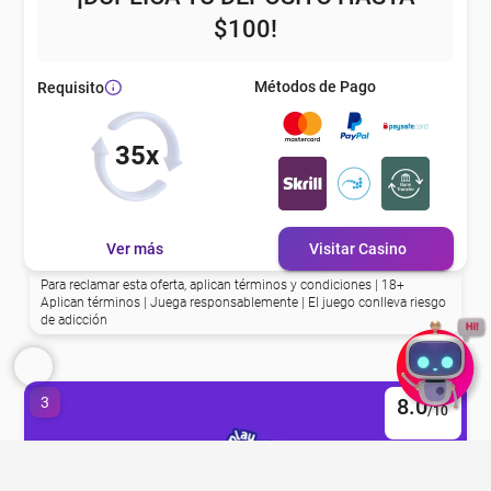
$100!
Métodos de Pago
Requisito
35x
Ver más
Visitar Casino
Para reclamar esta oferta, aplican términos y condiciones | 18+
Aplican términos | Juega responsablemente | El juego conlleva riesgo
de adicción
3
8.0
/10