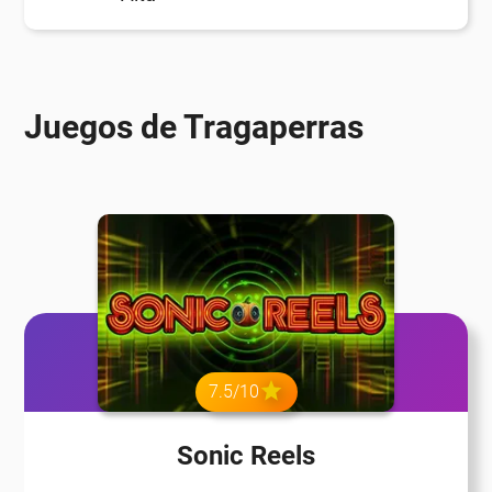
Juegos de Tragaperras
7.5/10
Sonic Reels