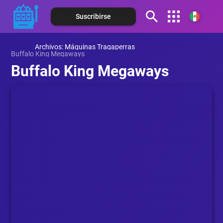
Suscribirse
Español (Argentina)
Archivos: Máquinas Tragaperras
Buffalo King Megaways
Español (Chile)
Buffalo King Megaways
Español (Colombia)
Español (Perú)