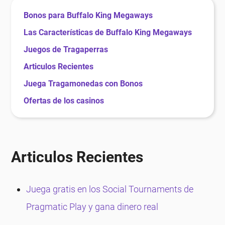
Bonos para Buffalo King Megaways
Las Características de Buffalo King Megaways
Juegos de Tragaperras
Articulos Recientes
Juega Tragamonedas con Bonos
Ofertas de los casinos
Casinos Destacados
Nuestra reseña de Buffalo King Megaways
Pragmatic Play, un prolífico desarrollador de
Articulos Recientes
máquinas tragamonedas, tiene acceso a la
franquicia Megaways, y ya ha lanzado varios
Juega gratis en los Social Tournaments de
buenos juegos con este motor como soporte.
Pragmatic Play y gana dinero real
Buffalo King Megaways es la última que hemos