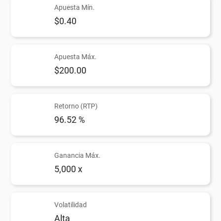
Apuesta Mín.
$0.40
Apuesta Máx.
$200.00
Retorno (RTP)
96.52 %
Ganancia Máx.
5,000 x
Volatilidad
Alta