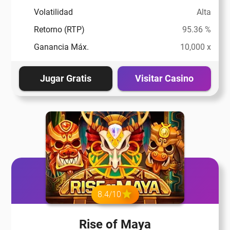
Volatilidad
Alta
Retorno (RTP)
95.36 %
Ganancia Máx.
10,000 x
Jugar Gratis
Visitar Casino
8.4/10
Rise of Maya