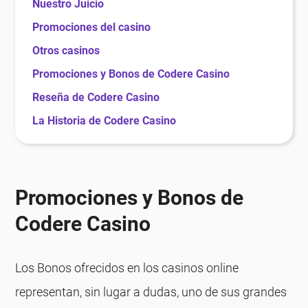
Nuestro Juicio
Promociones del casino
Otros casinos
Promociones y Bonos de Codere Casino
Reseña de Codere Casino
La Historia de Codere Casino
Juegos Disponibles en Codere Casino
Software y Gráficos de Codere Casino
Registro en Codere Casino
Promociones y Bonos de
Servicio de atención al cliente de Codere Casino
Codere Casino
Proveedores de juegos de casino de Codere
Casino
Los Bonos ofrecidos en los casinos online
Gana un Jackpot Habanero en Codere Casino
representan, sin lugar a dudas, uno de sus grandes
México jugando a las tragamonedas