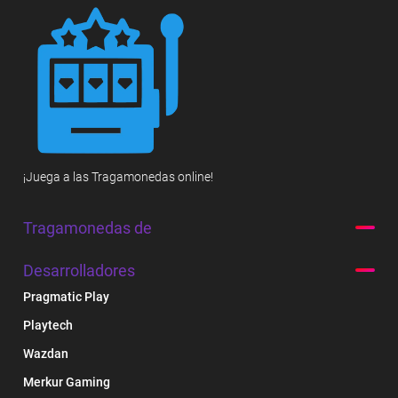
¡Juega a las Tragamonedas online!
Tragamonedas de
Desarrolladores
Pragmatic Play
Playtech
Wazdan
Merkur Gaming