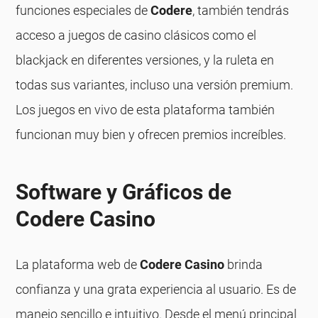
funciones especiales de
Codere
, también tendrás
acceso a juegos de casino clásicos como el
blackjack en diferentes versiones, y la ruleta en
todas sus variantes, incluso una versión premium.
Los juegos en vivo de esta plataforma también
funcionan muy bien y ofrecen premios increíbles.
Software y Gráficos de
Codere Casino
La plataforma web de
Codere Casino
brinda
confianza y una grata experiencia al usuario. Es de
manejo sencillo e intuitivo. Desde el menú principal