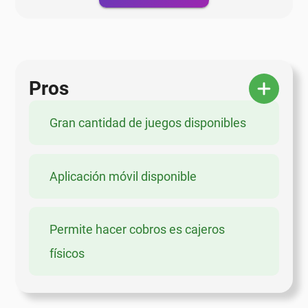
Pros
Gran cantidad de juegos disponibles
Aplicación móvil disponible
Permite hacer cobros es cajeros
físicos