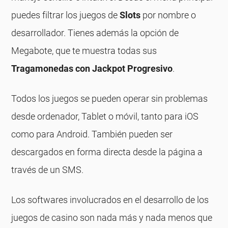
puedes filtrar los juegos de
Slots
por nombre o
desarrollador. Tienes además la opción de
Megabote, que te muestra todas sus
Tragamonedas con Jackpot Progresivo
.
Todos los juegos se pueden operar sin problemas
desde ordenador, Tablet o móvil, tanto para iOS
como para Android. También pueden ser
descargados en forma directa desde la página a
través de un SMS.
Los softwares involucrados en el desarrollo de los
juegos de casino son nada más y nada menos que