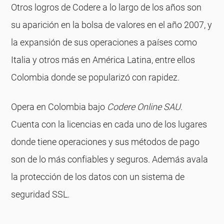
Otros logros de Codere a lo largo de los años son
su aparición en la bolsa de valores en el año 2007, y
la expansión de sus operaciones a países como
Italia y otros más en América Latina, entre ellos
Colombia donde se popularizó con rapidez.
Opera en Colombia bajo
Codere Online SAU
.
Cuenta con la licencias en cada uno de los lugares
donde tiene operaciones y sus métodos de pago
son de lo más confiables y seguros. Además avala
la protección de los datos con un sistema de
seguridad SSL.