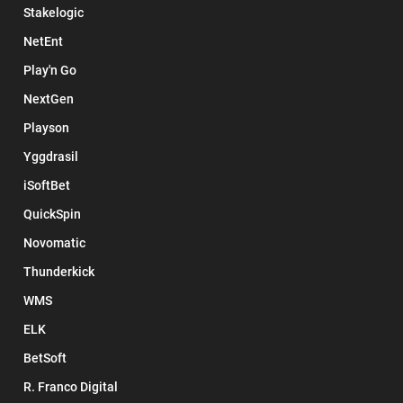
Stakelogic
NetEnt
Play'n Go
NextGen
Playson
Yggdrasil
iSoftBet
QuickSpin
Novomatic
Thunderkick
WMS
ELK
BetSoft
R. Franco Digital