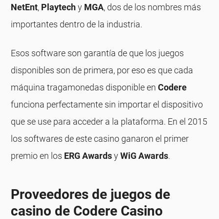
NetEnt
,
Playtech
y
MGA
, dos de los nombres más
importantes dentro de la industria.
Esos software son garantía de que los juegos
disponibles son de primera, por eso es que cada
máquina tragamonedas disponible en
Codere
funciona perfectamente sin importar el dispositivo
que se use para acceder a la plataforma. En el 2015
los softwares de este casino ganaron el primer
premio en los
ERG Awards
y
WiG Awards
.
Proveedores de juegos de
casino de Codere Casino