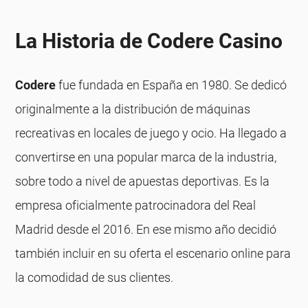
La Historia de Codere Casino
Codere
fue fundada en España en 1980. Se dedicó
originalmente a la distribución de máquinas
recreativas en locales de juego y ocio. Ha llegado a
convertirse en una popular marca de la industria,
sobre todo a nivel de apuestas deportivas. Es la
empresa oficialmente patrocinadora del Real
Madrid desde el 2016. En ese mismo año decidió
también incluir en su oferta el escenario online para
la comodidad de sus clientes.