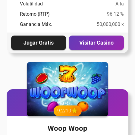
Volatilidad
Alta
Retorno (RTP)
96.12 %
Ganancia Máx.
50,000,000 x
Jugar Gratis
Visitar Casino
9.2/10
Woop Woop