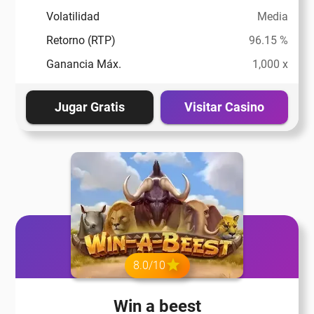
Volatilidad
Media
Retorno (RTP)
96.15 %
Ganancia Máx.
1,000 x
Jugar Gratis
Visitar Casino
8.0/10
Win a beest