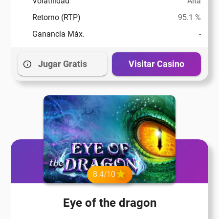
Volatilidad
Alta
Retorno (RTP)
95.1 %
Ganancia Máx.
-
Jugar Gratis
Visitar Casino
8.4/10
Eye of the dragon