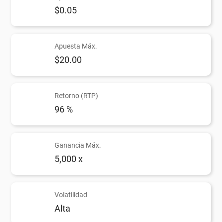
$0.05
Apuesta Máx.
$20.00
Retorno (RTP)
96 %
Ganancia Máx.
5,000 x
Volatilidad
Alta