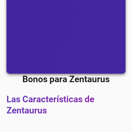
Bonos para Zentaurus
Las Características de
Zentaurus