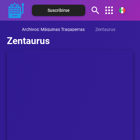
Suscribirse
Español (Argentina)
Archivos: Máquinas Tragaperras
Zentaurus
Español (Chile)
Zentaurus
Español (Colombia)
Español (Perú)