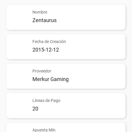
Nombre
Zentaurus
Fecha de Creación
2015-12-12
Proveedor
Merkur Gaming
Líneas de Pago
20
Apuesta Mín.