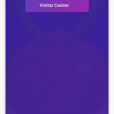
Visitar Casino