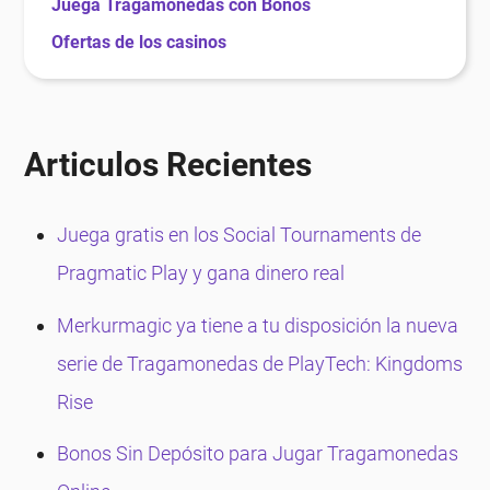
Juega Tragamonedas con Bonos
Ofertas de los casinos
Casinos Destacados
Nuestra reseña de Wolf gold
Si la pregunta sobre si los lobos necesitaban oro
Articulos Recientes
alguna vez te preocupaba en medio de la noche,
entonces no te preocupes más. Wolf Gold es un
Juega gratis en los Social Tournaments de
tragamonedas online que, con suerte, responde a
Pragmatic Play y gana dinero real
esa pregunta.
Merkurmagic ya tiene a tu disposición la nueva
Características de Wilf Gold
serie de Tragamonedas de PlayTech: Kingdoms
Características Especiales
Rise
Tiradas gratis
Respin de dinero / Jackpots
Bonos Sin Depósito para Jugar Tragamonedas