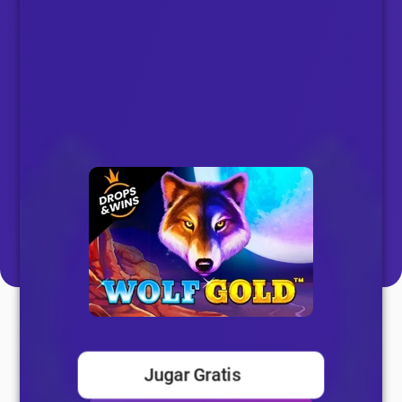
Jugar Gratis