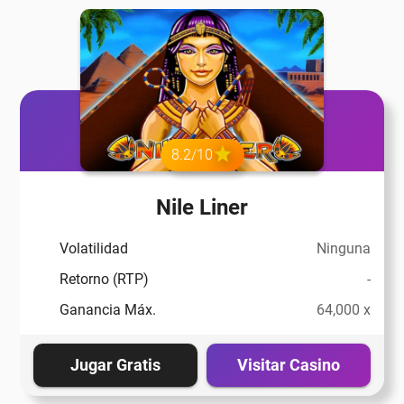
8.2/10
Nile Liner
Volatilidad
Ninguna
Retorno (RTP)
-
Ganancia Máx.
64,000 x
Jugar Gratis
Visitar Casino