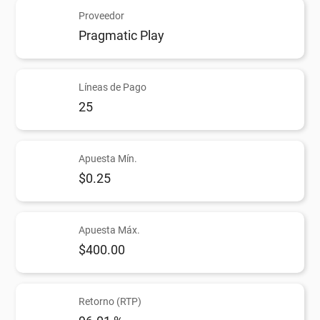
Proveedor
Pragmatic Play
Líneas de Pago
25
Apuesta Mín.
$0.25
Apuesta Máx.
$400.00
Retorno (RTP)