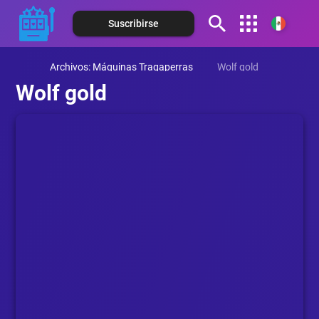
Suscribirse
Español (Argentina)
Archivos: Máquinas Tragaperras
Wolf gold
Español (Chile)
Wolf gold
Español (Colombia)
Español (Perú)