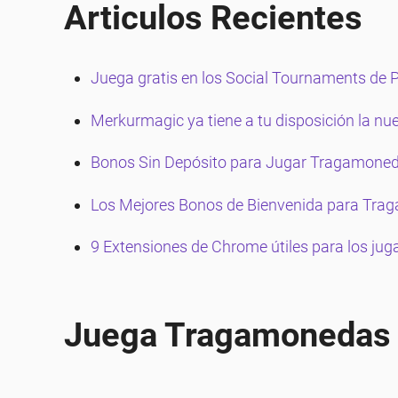
El vudú como lo conocemos es una entidad mister
Articulos Recientes
aterradoras! Entonces, cuando escuchamos que 
preocupados al mismo tiempo.
Juega gratis en los Social Tournaments de P
Características de Voodoo
Merkurmagic ya tiene a tu disposición la n
Características Especiales
Bonos Sin Depósito para Jugar Tragamoned
Los Mejores Bonos de Bienvenida para Tra
9 Extensiones de Chrome útiles para los jug
Juega Tragamonedas