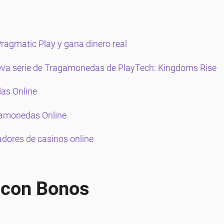
iosa, una en la que los alfileres se presionan contra muñecas
Endorphina había producido una máquina tragamonedas onlin
ragmatic Play y gana dinero real
ueva serie de Tragamonedas de PlayTech: Kingdoms Rise
as Online
gamonedas Online
adores de casinos online
 con Bonos