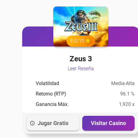
8.0/10
Zeus 3
Leer Reseña
Volatilidad
Media-Alta
Retorno (RTP)
96.1 %
Ganancia Máx.
1,920 x
Jugar Gratis
Visitar Casino