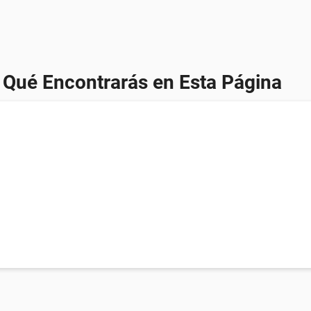
Qué Encontrarás en Esta Página