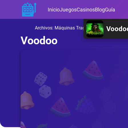
Inicio
Juegos
Casinos
Blog
Guía
Voodo
Archivos: Máquinas Tragaperras
Voodoo
Voodoo