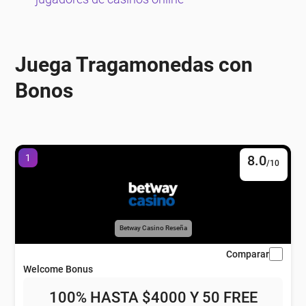
Juega Tragamonedas con
Bonos
1
8.0
/10
Betway Casino Reseña
Comparar
Welcome Bonus
100% HASTA $4000 Y 50 FREE