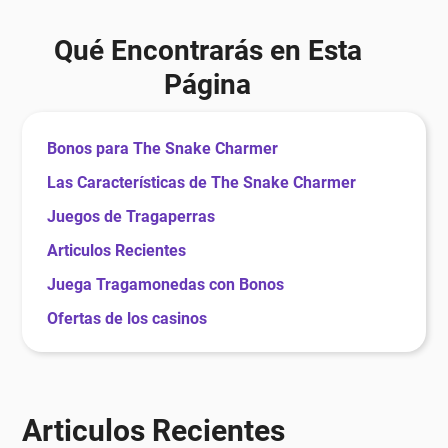
Qué Encontrarás en Esta
Página
Bonos para The Snake Charmer
Las Características de The Snake Charmer
Juegos de Tragaperras
Articulos Recientes
Juega Tragamonedas con Bonos
Ofertas de los casinos
Casinos Destacados
Nuestra reseña de The Snake Charmer
The Snake Charmer es una tragamonedas en
Articulos Recientes