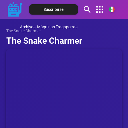
Suscribirse
Español (Argentina)
Archivos: Máquinas Tragaperras
The Snake Charmer
Español (Chile)
The Snake Charmer
Español (Colombia)
Español (Perú)