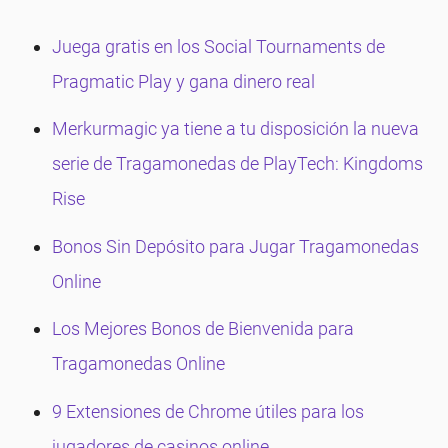
vídeo que se puede jugar en el móvil gracias al
software realizado por NextGen. Tiene un tema
Juega gratis en los Social Tournaments de
basado en serpientes y en los valientes
Pragmatic Play y gana dinero real
encantadores de estos reptiles (como su nombre
Merkurmagic ya tiene a tu disposición la nueva
indica).
serie de Tragamonedas de PlayTech: Kingdoms
Características de The Snake Charmer
Rise
Características adicionales
Bonos Sin Depósito para Jugar Tragamonedas
Online
Los Mejores Bonos de Bienvenida para
Tragamonedas Online
9 Extensiones de Chrome útiles para los
jugadores de casinos online