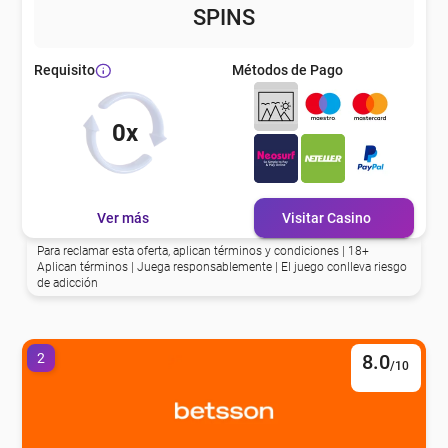
SPINS
Métodos de Pago
Requisito
0x
Ver más
Visitar Casino
Para reclamar esta oferta, aplican términos y condiciones | 18+
Aplican términos | Juega responsablemente | El juego conlleva riesgo
de adicción
2
8.0
/10