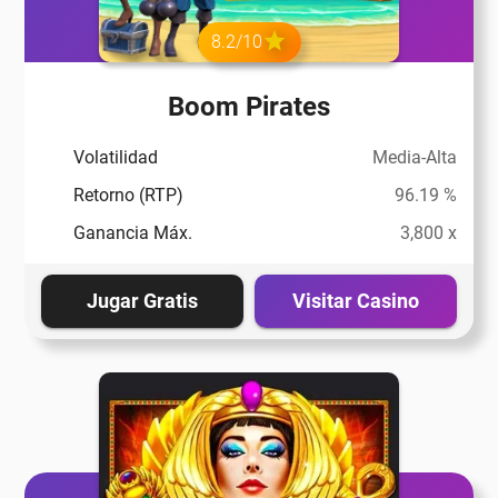
8.2/10
Boom Pirates
Volatilidad
Media-Alta
Retorno (RTP)
96.19 %
Ganancia Máx.
3,800 x
Jugar Gratis
Visitar Casino