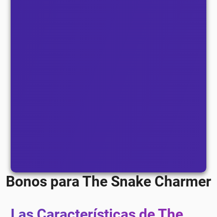
Bonos para The Snake Charmer
Las Características de The