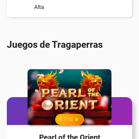
Alta
Juegos de Tragaperras
8.7/10
Pearl of the Orient