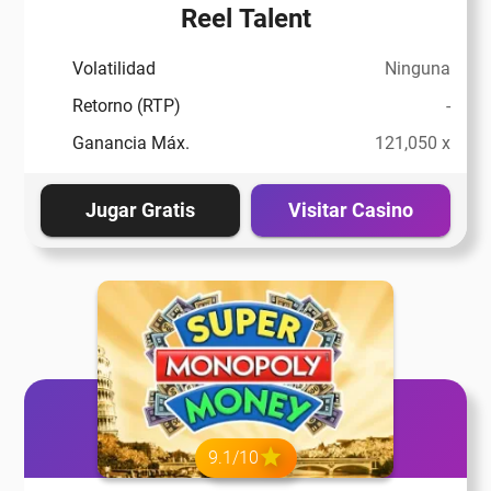
Reel Talent
Volatilidad
Ninguna
Retorno (RTP)
-
Ganancia Máx.
121,050 x
Jugar Gratis
Visitar Casino
9.1/10