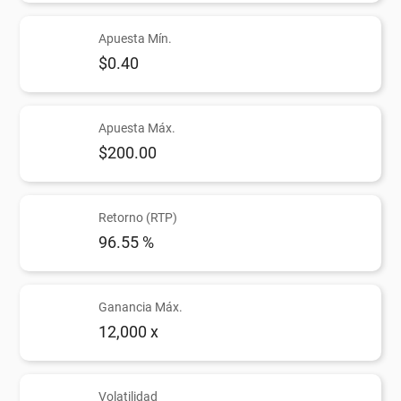
Apuesta Mín.
$0.40
Apuesta Máx.
$200.00
Retorno (RTP)
96.55 %
Ganancia Máx.
12,000 x
Volatilidad