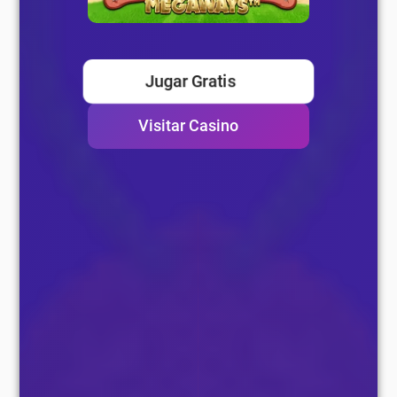
Jugar Gratis
Visitar Casino