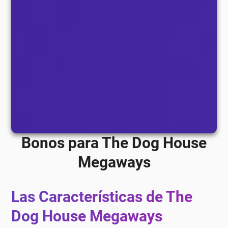
Bonos para The Dog House
Megaways
Las Características de The
Dog House Megaways