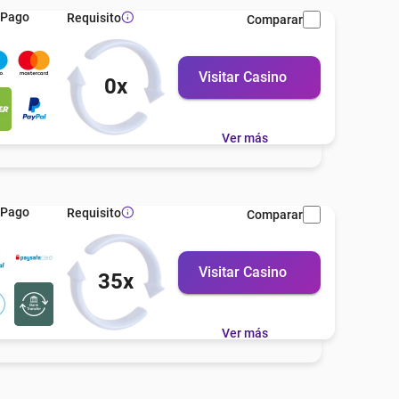
 Pago
Requisito
Comparar
Visitar Casino
0x
Ver más
 Pago
Requisito
Comparar
Visitar Casino
35x
Ver más