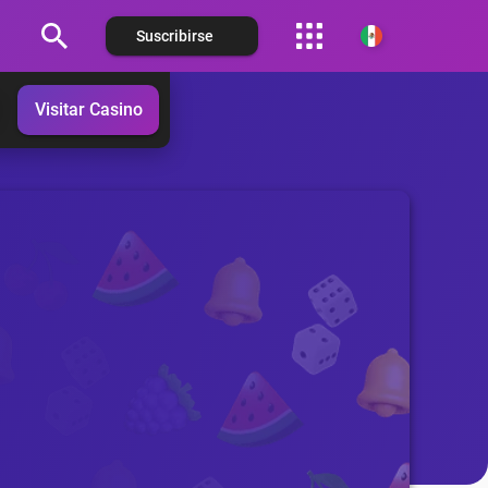
Suscribirse
Español (Argentina)
Visitar Casino
Español (Chile)
Español (Colombia)
Español (Perú)