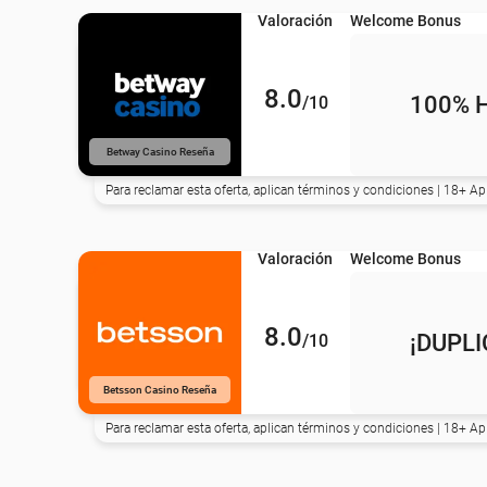
Valoración
Welcome Bonus
8.0
1
100% H
/10
Betway Casino Reseña
Para reclamar esta oferta, aplican términos y condiciones | 18+ A
Valoración
Welcome Bonus
8.0
2
¡DUPLI
/10
Betsson Casino Reseña
Para reclamar esta oferta, aplican términos y condiciones | 18+ A