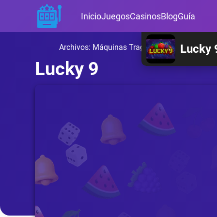
Inicio
Juegos
Casinos
Blog
Guía
Lucky 
Archivos: Máquinas Tragaperras
Lucky 9
Lucky 9