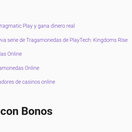
n tema clásico de frutas, pero también incorpora iconos de 8 bi
s. Wazdan mezcló un poco de todo en este, y es un resultado d
ragmatic Play y gana dinero real
ueva serie de Tragamonedas de PlayTech: Kingdoms Rise
as Online
gamonedas Online
adores de casinos online
 con Bonos