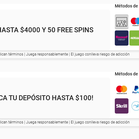
Métodos de
ASTA $4000 Y 50 FREE SPINS
plican términos | Juega responsablemente | El juego conlleva riesgo de adicción
Métodos de
CA TU DEPÓSITO HASTA $100!
plican términos | Juega responsablemente | El juego conlleva riesgo de adicción