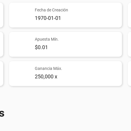
Fecha de Creación
1970-01-01
Apuesta Mín.
$0.01
Ganancia Máx.
250,000 x
s