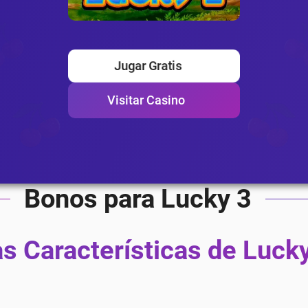
Jugar Gratis
Visitar Casino
Bonos para Lucky 3
s Características de Luck