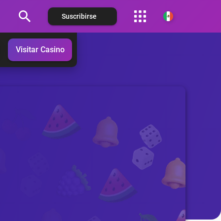
Suscribirse
Español (Argentina)
Visitar Casino
Español (Chile)
Español (Colombia)
Español (Perú)