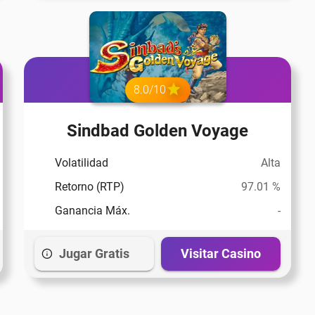
8.0/10
Sindbad Golden Voyage
Volatilidad
Alta
Retorno (RTP)
97.01 %
Ganancia Máx.
-
Jugar Gratis
Visitar Casino