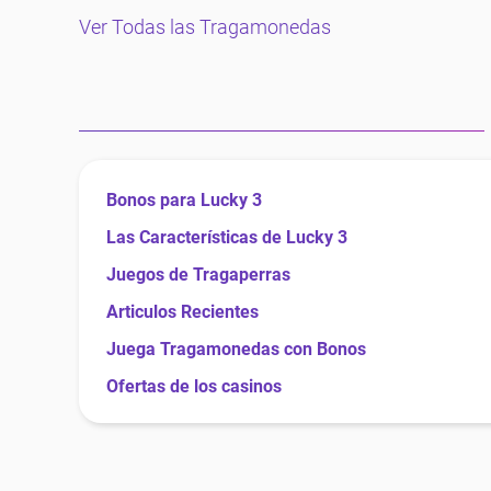
Ver Todas las Tragamonedas
Bonos para Lucky 3
Las Características de Lucky 3
Juegos de Tragaperras
Articulos Recientes
Juega Tragamonedas con Bonos
Ofertas de los casinos
Casinos Destacados
Nuestra reseña de Lucky 3