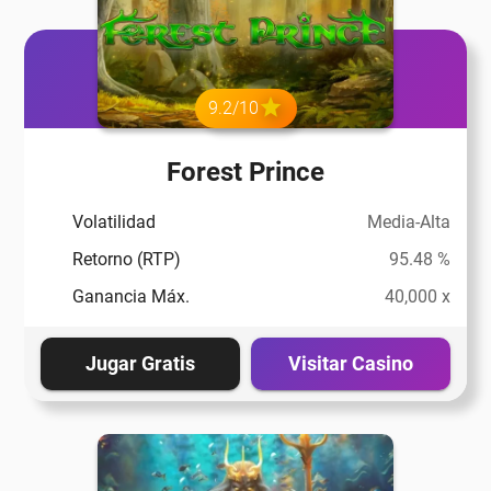
9.2/10
Forest Prince
Volatilidad
Media-Alta
Retorno (RTP)
95.48 %
Ganancia Máx.
40,000 x
Jugar Gratis
Visitar Casino