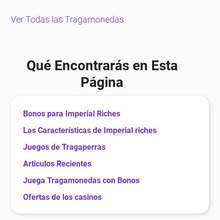
Ver Todas las Tragamonedas
Qué Encontrarás en Esta
Página
Bonos para Imperial Riches
Las Características de Imperial riches
Juegos de Tragaperras
Articulos Recientes
Juega Tragamonedas con Bonos
Ofertas de los casinos
Casinos Destacados