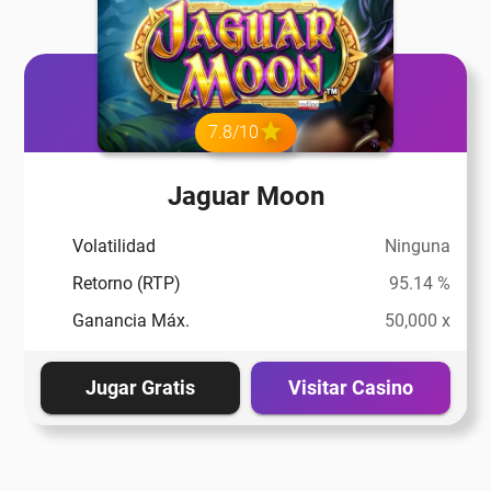
7.8/10
Jaguar Moon
Volatilidad
Ninguna
Retorno (RTP)
95.14 %
Ganancia Máx.
50,000 x
Jugar Gratis
Visitar Casino