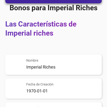
Bonos para Imperial Riches
Las Características de
Imperial riches
Nombre
Imperial Riches
Fecha de Creación
1970-01-01