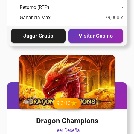
Retorno (RTP)
-
Ganancia Máx.
79,000 x
Jugar Gratis
Visitar Casino
9.3/10
Dragon Champions
Leer Reseña