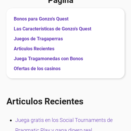
Página
Bonos para Gonzo's Quest
Las Características de Gonzo's Quest
Juegos de Tragaperras
Articulos Recientes
Juega Tragamonedas con Bonos
Ofertas de los casinos
Casinos Destacados
Nuestra reseña de Gonzo's Quest
Conquista nuevas tierras con Gonzo’s quest
Articulos Recientes
Cómo jugar el tragamonedas Gonzo’s Quest
Características de la tragamonedas
Juega gratis en los Social Tournaments de
Multiplicadores de Avalancha
Pragmatic Play y gana dinero real