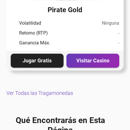
Pirate Gold
Volatilidad
Ninguna
Retorno (RTP)
-
Ganancia Máx.
-
Jugar Gratis
Visitar Casino
Ver Todas las Tragamonedas
Qué Encontrarás en Esta