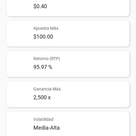
$0.40
Apuesta Máx.
$100.00
Retorno (RTP)
95.97 %
Ganancia Máx.
2,500 x
Volatilidad
Media-Alta