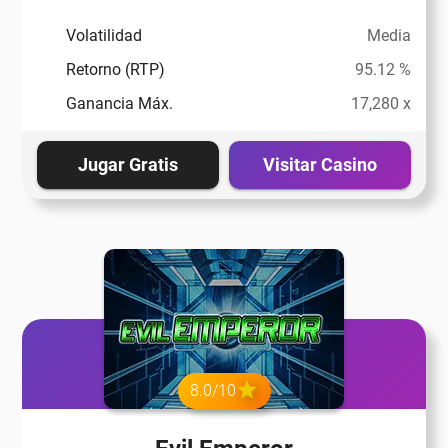
Volatilidad
Media
Retorno (RTP)
95.12 %
Ganancia Máx.
17,280 x
Jugar Gratis
Visitar Casino
8.0/10