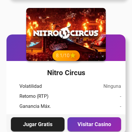
8.1/10
Nitro Circus
Volatilidad
Ninguna
Retorno (RTP)
-
Ganancia Máx.
-
Jugar Gratis
Visitar Casino