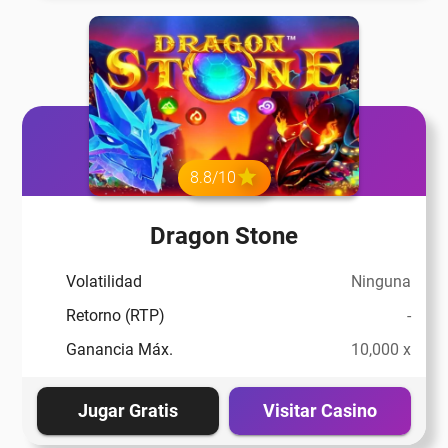
8.8/10
Dragon Stone
Volatilidad
Ninguna
Retorno (RTP)
-
Ganancia Máx.
10,000 x
Jugar Gratis
Visitar Casino