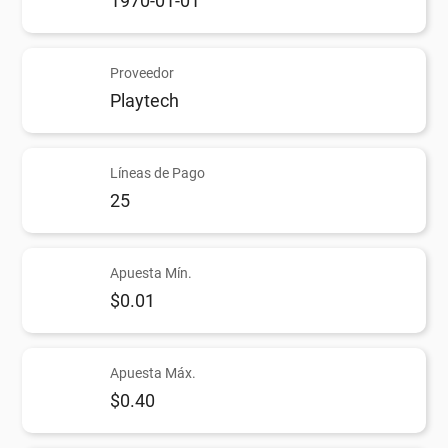
1970-01-01
Proveedor
Playtech
Líneas de Pago
25
Apuesta Mín.
$0.01
Apuesta Máx.
$0.40