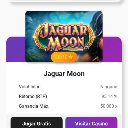
7.8/10
Jaguar Moon
Volatilidad
Ninguna
Retorno (RTP)
95.14 %
Ganancia Máx.
50,000 x
Jugar Gratis
Visitar Casino