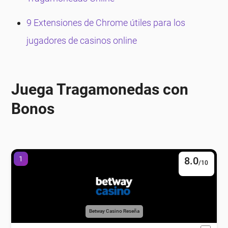
9 Extensiones de Chrome útiles para los
jugadores de casinos online
Juega Tragamonedas con
Bonos
1
8.0
/10
Betway Casino Reseña