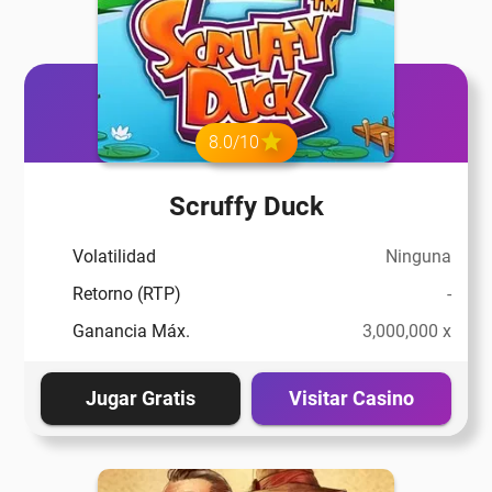
8.0/10
Scruffy Duck
Volatilidad
Ninguna
Retorno (RTP)
-
Ganancia Máx.
3,000,000 x
Jugar Gratis
Visitar Casino