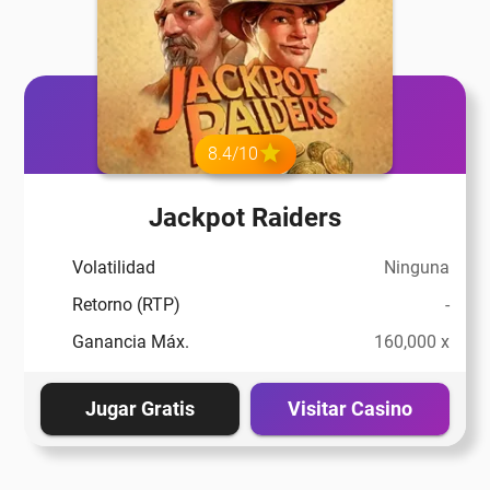
8.4/10
Jackpot Raiders
Volatilidad
Ninguna
Retorno (RTP)
-
Ganancia Máx.
160,000 x
Jugar Gratis
Visitar Casino