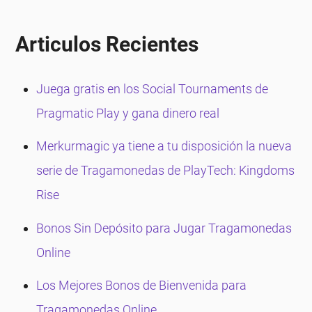
Nuestra reseña de Blood Suckers 2
Blood Suckers II es una tragamonedas de 5
Articulos Recientes
tambores y 25 líneas de pago de nuestros amigos
de Net Entertainment
Juega gratis en los Social Tournaments de
El comodín puede hacer que gane si aparecen 2 o
Pragmatic Play y gana dinero real
más en cualquier lugar de los carretes durante el
Merkurmagic ya tiene a tu disposición la nueva
juego principal o durante los Giros gratis Blood
serie de Tragamonedas de PlayTech: Kingdoms
Free
Rise
Bonos Sin Depósito para Jugar Tragamonedas
Online
Los Mejores Bonos de Bienvenida para
Tragamonedas Online