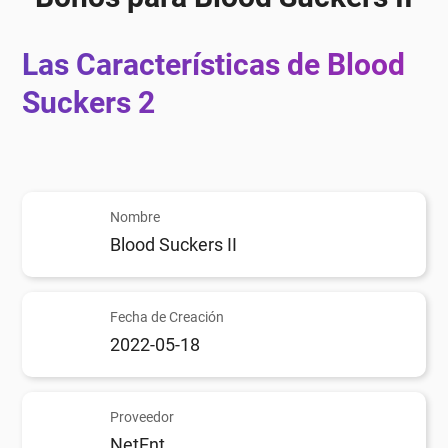
Las Características de Blood
Suckers 2
Nombre
Blood Suckers II
Fecha de Creación
2022-05-18
Proveedor
NetEnt