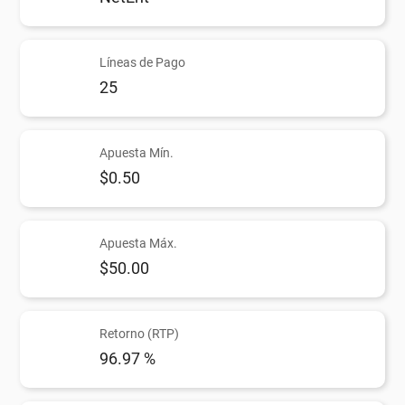
Líneas de Pago
25
Apuesta Mín.
$0.50
Apuesta Máx.
$50.00
Retorno (RTP)
96.97 %