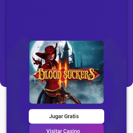
Jugar Gratis
Visitar Casino