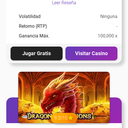
Leer Reseña
Volatilidad
Ninguna
Retorno (RTP)
-
Ganancia Máx.
100,000 x
Jugar Gratis
Visitar Casino
9.3/10