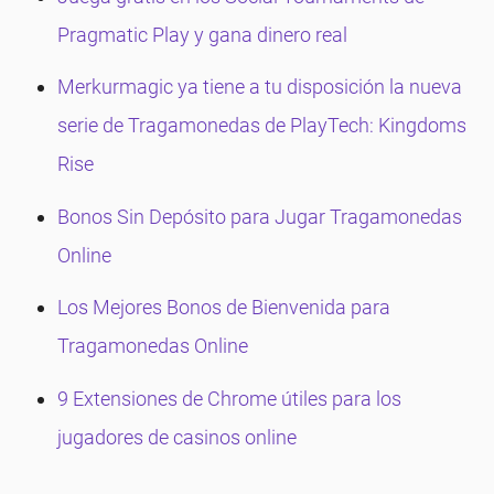
Gaming no es una excepción. Se llama Big Bad
Pragmatic Play y gana dinero real
Wolf, y trae consigo muchas sorpresas.
Merkurmagic ya tiene a tu disposición la nueva
Características de Big Bad Wolf
serie de Tragamonedas de PlayTech: Kingdoms
Características Especiales
Rise
Carretes en picada
Los cerdos se vuelven salvajes
Bonos Sin Depósito para Jugar Tragamonedas
Lobo y sus giros gratis
Online
Los Mejores Bonos de Bienvenida para
Tragamonedas Online
9 Extensiones de Chrome útiles para los
jugadores de casinos online