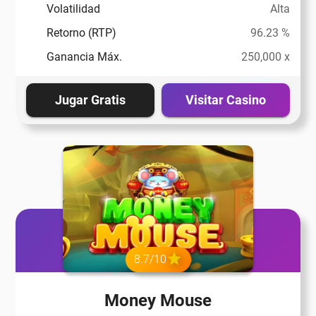
Volatilidad
Alta
Retorno (RTP)
96.23 %
Ganancia Máx.
250,000 x
Jugar Gratis
Visitar Casino
8.7/10
Money Mouse