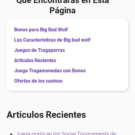
Qué Encontrarás en Esta
Página
Bonos para Big Bad Wolf
Las Características de Big bad wolf
Juegos de Tragaperras
Articulos Recientes
Juega Tragamonedas con Bonos
Ofertas de los casinos
Casinos Destacados
Nuestra reseña de Big bad wolf
Las máquinas tragamonedas basadas en historias
Articulos Recientes
de niños siempre parecen tener la mejor
producción y esta última oferta de Quickspin
Juega gratis en los Social Tournaments de