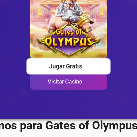
Jugar Gratis
Visitar Casino
nos para Gates of Olympu