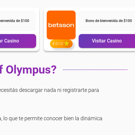
ienvenida de $100
Bono de bienvenida de $100
ar Casino
Visitar Casino
8.0/10
of Olympus?
cesitás descargar nada ni registrarte para
a, lo que te permite conocer bien la dinámica