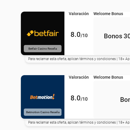
Valoración
Welcome Bonus
8.0
1
Bonos 30
/10
Betfair Casino Reseña
Para reclamar esta oferta, aplican términos y condiciones | 18+ A
Valoración
Welcome Bonus
8.0
2
Bon
/10
Betmotion Casino Reseña
Para reclamar esta oferta, aplican términos y condiciones | 18+ A