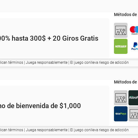
Métodos de
0% hasta 300$ + 20 Giros Gratis
plican términos | Juega responsablemente | El juego conlleva riesgo de adicción
Métodos de
o de bienvenida de $1,000
plican términos | Juega responsablemente | El juego conlleva riesgo de adicción