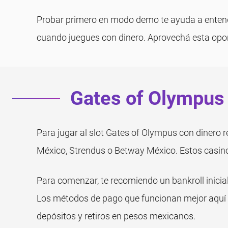
Probar primero en modo demo te ayuda a entende
cuando juegues con dinero. Aprovechá esta oportu
Gates of Olympus 
Para jugar al slot Gates of Olympus con dinero r
México, Strendus o Betway México. Estos casin
Para comenzar, te recomiendo un bankroll inicia
Los métodos de pago que funcionan mejor aquí in
depósitos y retiros en pesos mexicanos.