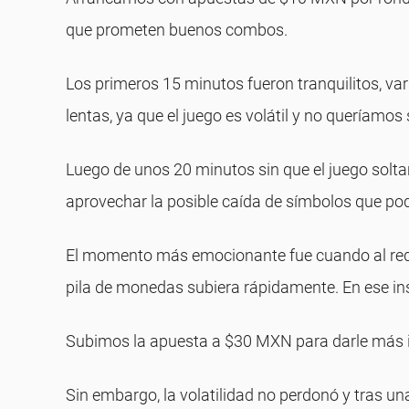
que prometen buenos combos.
Los primeros 15 minutos fueron tranquilitos, va
lentas, ya que el juego es volátil y no queríamos
Luego de unos 20 minutos sin que el juego soltar
aprovechar la posible caída de símbolos que pod
El momento más emocionante fue cuando al rededo
pila de monedas subiera rápidamente. En ese in
Subimos la apuesta a $30 MXN para darle más i
Sin embargo, la volatilidad no perdonó y tras 