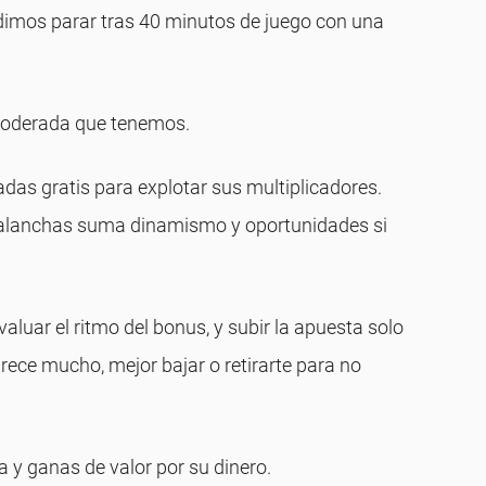
dimos parar tras 40 minutos de juego con una
 moderada que tenemos.
das gratis para explotar sus multiplicadores.
 avalanchas suma dinamismo y oportunidades si
uar el ritmo del bonus, y subir la apuesta solo
ece mucho, mejor bajar o retirarte para no
 y ganas de valor por su dinero.