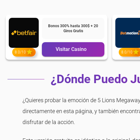
Bonos 300% hasta 300$ + 20
Giros Gratis
Visitar Casino
8.0/10
8.0/10
¿Dónde Puedo Ju
¿Quieres probar la emoción de 5 Lions Megaways 
directamente en esta página, y también encontra
disfrutar de la acción.