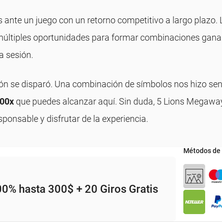
ante un juego con un retorno competitivo a largo plazo.
 múltiples oportunidades para formar combinaciones gana
a sesión.
 se disparó. Una combinación de símbolos nos hizo sentir
000x
que puedes alcanzar aquí. Sin duda, 5 Lions Megaway
ponsable y disfrutar de la experiencia.
Métodos de
0% hasta 300$ + 20 Giros Gratis