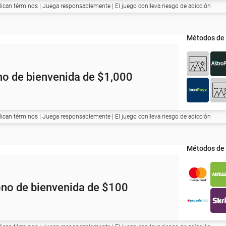
plican términos | Juega responsablemente | El juego conlleva riesgo de adicción
Métodos de
o de bienvenida de $1,000
plican términos | Juega responsablemente | El juego conlleva riesgo de adicción
Métodos de
no de bienvenida de $100