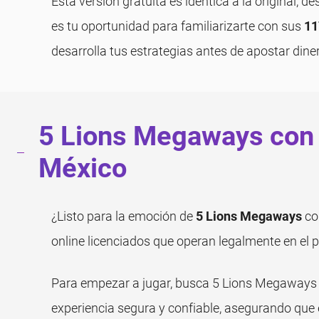
Esta versión gratuita es idéntica a la original, 
es tu oportunidad para familiarizarte con sus
11
desarrolla tus estrategias antes de apostar dinero
5 Lions Megaways con 
México
¿Listo para la emoción de
5 Lions Megaways
con
online licenciados que operan legalmente en el p
Para empezar a jugar, busca 5 Lions Megaways e
experiencia segura y confiable, asegurando que e