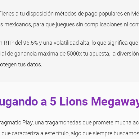
. Tienes a tu disposición métodos de pago populares en Mé
s mexicanos, para que juegues sin complicaciones ni con
un RTP del 96.5% y una volatilidad alta, lo que significa
cial de ganancia máxima de 5000x tu apuesta, la diversió
otegen tus datos.
Jugando a 5 Lions Megaway
agmatic Play, una tragamonedas que promete mucha acci
d
que caracteriza a este título, algo que siempre buscamo