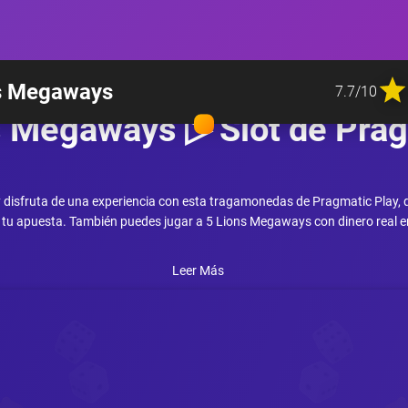
s Megaways
 Megaways
7.7/10
ns Megaways ▷ Slot de Pra
 disfruta de una experiencia con esta tragamonedas de Pragmatic Play, 
tu apuesta. También puedes jugar a 5 Lions Megaways con dinero real 