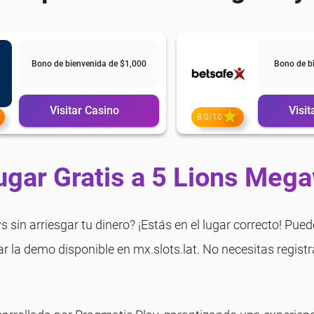
Bono de bienvenida de $1,000
Bono de b
Visitar Casino
Visit
8.0/10
gar Gratis a 5 Lions Meg
sin arriesgar tu dinero? ¡Estás en el lugar correcto! Pue
r la demo disponible en mx.slots.lat. No necesitas regist