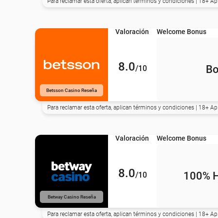
Para reclamar esta oferta, aplican términos y condiciones | 18+ A
Valoración
Welcome Bonus
8.0
4
Bo
/10
Betsson Casino Reseña
Para reclamar esta oferta, aplican términos y condiciones | 18+ A
Valoración
Welcome Bonus
8.0
5
100% H
/10
Betway Casino Reseña
Para reclamar esta oferta, aplican términos y condiciones | 18+ A