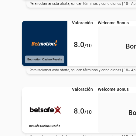
Para reclamar esta oferta, aplican términos y condiciones | 18+ A
Valoración
Welcome Bonus
8.0
2
Bon
/10
Betmotion Casino Reseña
Para reclamar esta oferta, aplican términos y condiciones | 18+ A
Valoración
Welcome Bonus
8.0
3
Bo
/10
BetSafe Casino Reseña