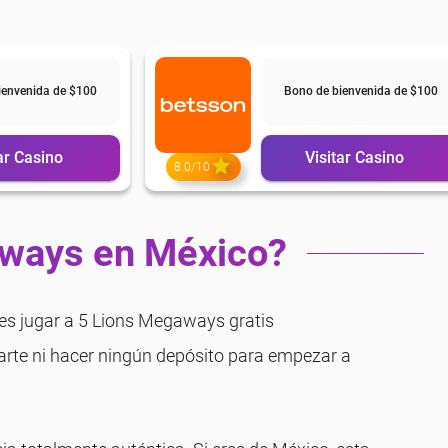
ienvenida de $100
Bono de bienvenida de $100
ar Casino
Visitar Casino
8.0/10
aways en México?
des jugar a 5 Lions Megaways gratis
rarte ni hacer ningún depósito para empezar a