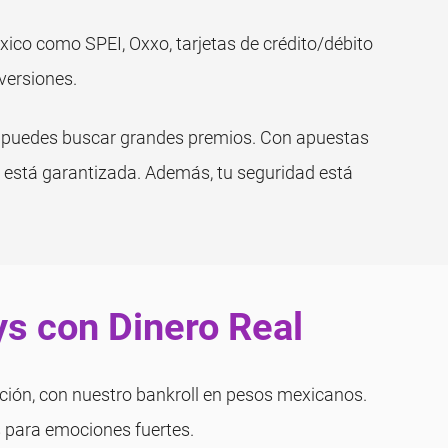
xico como SPEI, Oxxo, tarjetas de crédito/débito
versiones.
 que puedes buscar grandes premios. Con apuestas
n está garantizada. Además, tu seguridad está
s con Dinero Real
ón, con nuestro bankroll en pesos mexicanos.
s para emociones fuertes.