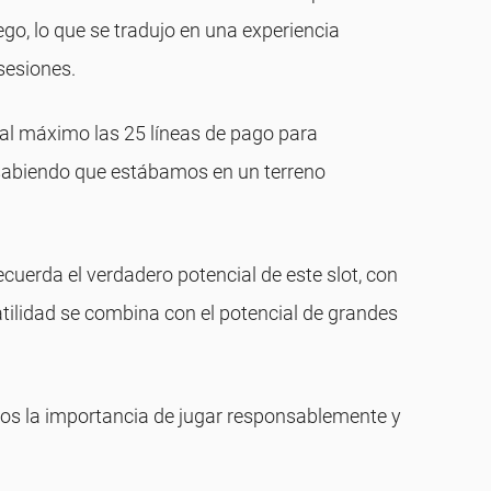
go, lo que se tradujo en una experiencia
sesiones.
al máximo las 25 líneas de pago para
 sabiendo que estábamos en un terreno
erda el verdadero potencial de este slot, con
ilidad se combina con el potencial de grandes
mos la importancia de jugar responsablemente y