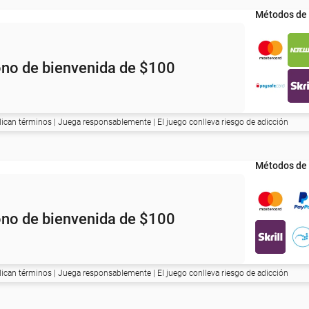
Métodos de
no de bienvenida de $100
plican términos | Juega responsablemente | El juego conlleva riesgo de adicción
Métodos de
no de bienvenida de $100
plican términos | Juega responsablemente | El juego conlleva riesgo de adicción