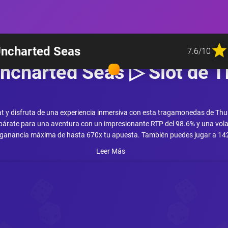
ncharted Seas
charted Seas
7.6/10
Uncharted Seas ▷ Slot de 
at y disfruta de una experiencia inmersiva con esta tragamonedas de
Thu
repárate para una aventura con un impresionante
RTP del 98.6%
y una
vola
ganancia máxima de hasta 670x
tu apuesta. También puedes jugar a
14