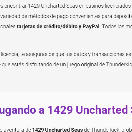
edes encontrar 1429 Uncharted Seas en casinos licenciad
na variedad de métodos de pago convenientes para deposita
cionales
tarjetas de crédito/débito y PayPal
. Todos los m
n licencia, te aseguras de que tus datos y transacciones 
 que estás disfrutando de un juego original de Thunderkic
Jugando a 1429 Uncharted 
te aventura de
1429 Uncharted Seas
de Thunderkick, prob