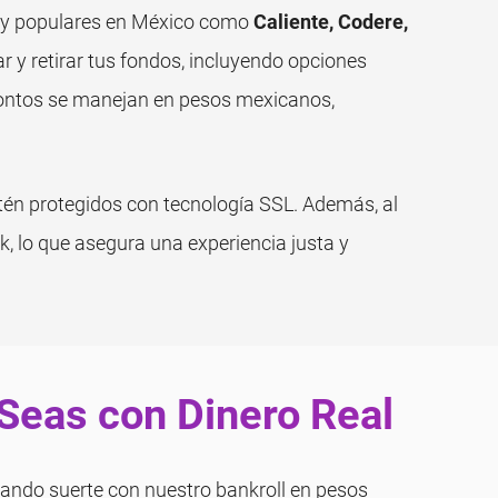
os y populares en México como
Caliente, Codere,
r y retirar tus fondos, incluyendo opciones
ontos se manejan en pesos mexicanos,
estén protegidos con tecnología SSL. Además, al
k, lo que asegura una experiencia justa y
Seas con Dinero Real
ando suerte con nuestro bankroll en pesos