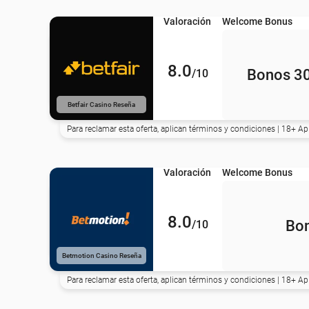
Valoración
Welcome Bonus
8.0
1
Bonos 30
/10
Betfair Casino Reseña
Para reclamar esta oferta, aplican términos y condiciones | 18+ A
Valoración
Welcome Bonus
8.0
2
Bon
/10
Betmotion Casino Reseña
Para reclamar esta oferta, aplican términos y condiciones | 18+ A