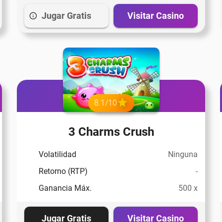
Jugar Gratis
Visitar Casino
8.1/10
3 Charms Crush
Volatilidad
Ninguna
Retorno (RTP)
-
Ganancia Máx.
500 x
Jugar Gratis
Visitar Casino