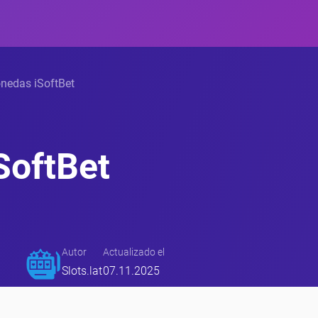
nedas iSoftBet
SoftBet
Autor
Actualizado el
Slots.lat
07.11.2025