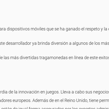
para dispositivos móviles que se ha ganado el respeto y la 
ste desarrollador ya brinda diversión a algunos de los m
 de las más divertidas tragamonedas en línea de este exito
rdia de la innovación en juegos. Lleva a cabo sus negocio
dores europeos. Además de en el Reino Unido, tiene permis
 están de igual forma asegurados por los expertos admini