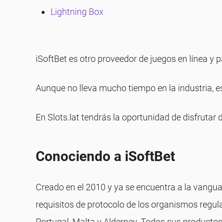
Lightning Box
iSoftBet es otro proveedor de juegos en línea y 
Aunque no lleva mucho tiempo en la industria, e
En Slots.lat tendrás la oportunidad de disfrutar
Conociendo a iSoftBet
Creado en el 2010 y ya se encuentra a la vangua
requisitos de protocolo de los organismos regula
Portugal, Malta y Alderney. Todos sus productos