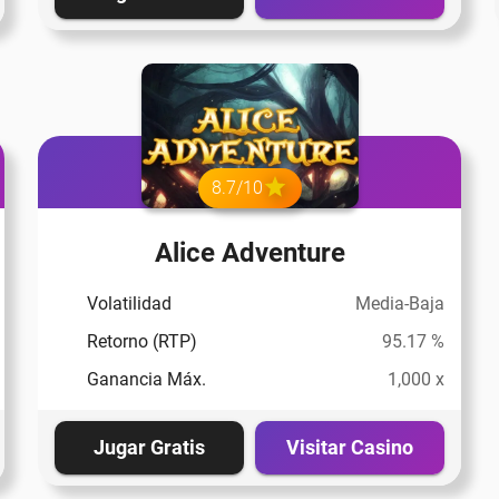
8.7/10
Alice Adventure
Volatilidad
Media-Baja
Retorno (RTP)
95.17 %
Ganancia Máx.
1,000 x
Jugar Gratis
Visitar Casino