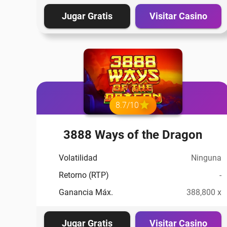
Jugar Gratis
Visitar Casino
8.7/10
3888 Ways of the Dragon
Volatilidad
Ninguna
Retorno (RTP)
-
Ganancia Máx.
388,800 x
Jugar Gratis
Visitar Casino