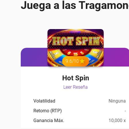
Juega a las Tragamon
9.6/10
Hot Spin
Leer Reseña
Volatilidad
Ninguna
Retorno (RTP)
-
Ganancia Máx.
10,000 x