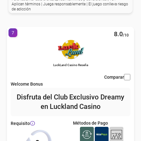
Aplican términos | Juega responsablemente | El juego conlleva riesgo
de adicción
7
8.0
/10
LuckLand Casino Reseña
Comparar
Welcome Bonus
Disfruta del Club Exclusivo Dreamy
en Luckland Casino
Métodos de Pago
Requisito