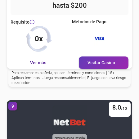
hasta $200
Métodos de Pago
Requisito
0x
Ver más
Visitar Casino
Para reclamar esta oferta, aplican términos y condiciones | 18+
Aplican términos | Juega responsablemente | El juego conlleva riesgo
de adicción
9
8.0
/10
NetBet Casino Reseña