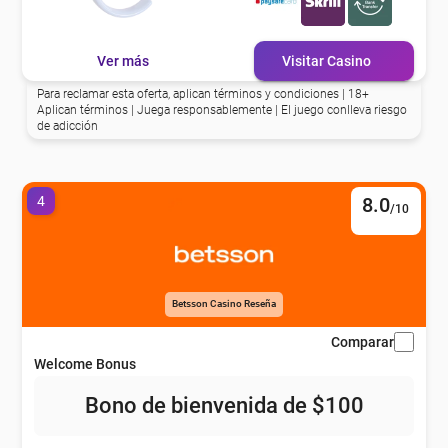
Ver más
Visitar Casino
Para reclamar esta oferta, aplican términos y condiciones | 18+
Aplican términos | Juega responsablemente | El juego conlleva riesgo
de adicción
4
8.0
/10
Betsson Casino Reseña
Comparar
Welcome Bonus
Bono de bienvenida de $100