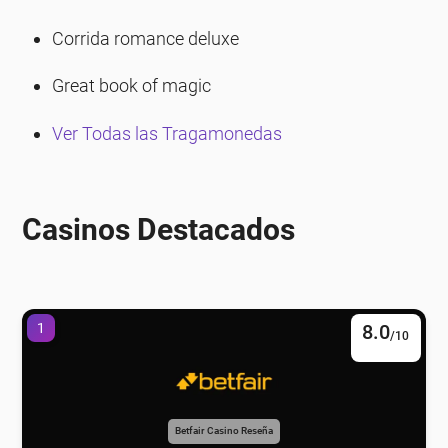
Corrida romance deluxe
Great book of magic
Ver Todas las Tragamonedas
Casinos Destacados
1
8.0
/10
Betfair Casino Reseña