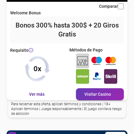
Comparar
Welcome Bonus
Bonos 300% hasta 300$ + 20 Giros
Gratis
Métodos de Pago
Requisito
0x
Ver más
Visitar Casino
Para reclamar esta oferta, aplican términos y condiciones | 18+
Aplican términos | Juega responsablemente | El juego conlleva riesgo
de adicción