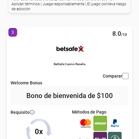
Aplican términos | Juega responsablemente | El juego conlleva riesgo
de adicción
3
8.0
/10
BetSafe Casino Reseña
Comparar
Welcome Bonus
Bono de bienvenida de $100
Métodos de Pago
Requisito
0x