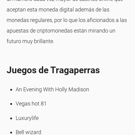
aceptan esta moneda digital además de las
monedas regulares, por lo que los aficionados a las
apuestas de criptomonedas están mirando un
futuro muy brillante.
Juegos de Tragaperras
An Evening With Holly Madison
Vegas hot 81
Luxurylife
Bell wizard