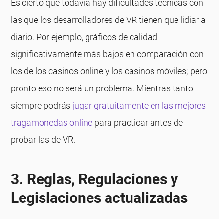
Es cierto que todavía hay dificultades técnicas con
las que los desarrolladores de VR tienen que lidiar a
diario. Por ejemplo, gráficos de calidad
significativamente más bajos en comparación con
los de los casinos online y los casinos móviles; pero
pronto eso no será un problema. Mientras tanto
siempre podrás
jugar gratuitamente en las mejores
tragamonedas online
para practicar antes de
probar las de VR.
3. Reglas, Regulaciones y
Legislaciones actualizadas