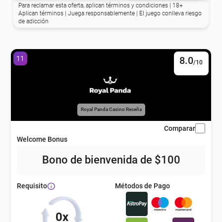
Para reclamar esta oferta, aplican términos y condiciones | 18+
Aplican términos | Juega responsablemente | El juego conlleva riesgo
de adicción
11
8.0
/10
Royal Panda Casino Reseña
Comparar
Welcome Bonus
Bono de bienvenida de $100
Métodos de Pago
Requisito
0x