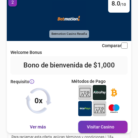
2
8.0
/10
Betmotion Casino Reseña
Comparar
Welcome Bonus
Bono de bienvenida de $1,000
Métodos de Pago
Requisito
0x
Ver más
Visitar Casino
Para reclamar esta oferta, aplican términos y condiciones | 18+