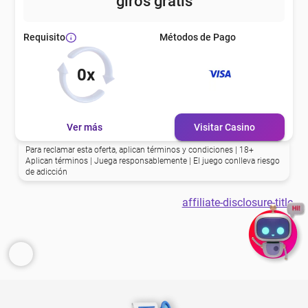
giros gratis
Métodos de Pago
Requisito
0x
Ver más
Visitar Casino
Para reclamar esta oferta, aplican términos y condiciones | 18+
Aplican términos | Juega responsablemente | El juego conlleva riesgo
de adicción
affiliate-disclosure-title