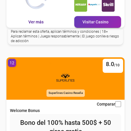
Ver más
Visitar Casino
Para reclamar esta oferta, aplican términos y condiciones | 18+
Aplican términos | Juega responsablemente | El juego conlleva riesgo
de adicción
12
8.0
/10
Superlines Casino Reseña
Comparar
Welcome Bonus
Bono del 100% hasta 500$ + 50