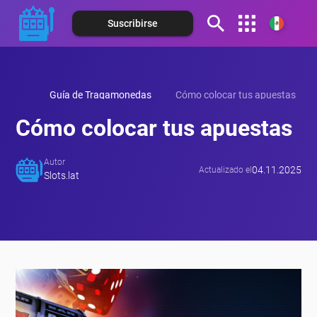
Suscribirse
Español (Argentina)
Español (Chile)
Guía de Tragamonedas
Cómo colocar tus apuestas
Español (Colombia)
Cómo colocar tus apuestas
Español (Perú)
Autor
04.11.2025
Actualizado el
Slots.lat