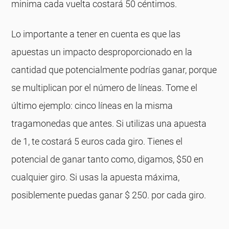
minima cada vuelta costará 50 céntimos.
Lo importante a tener en cuenta es que las
apuestas un impacto desproporcionado en la
cantidad que potencialmente podrías ganar, porque
se multiplican por el número de líneas. Tome el
último ejemplo: cinco líneas en la misma
tragamonedas que antes. Si utilizas una apuesta
de 1, te costará 5 euros cada giro. Tienes el
potencial de ganar tanto como, digamos, $50 en
cualquier giro. Si usas la apuesta máxima,
posiblemente puedas ganar $ 250. por cada giro.