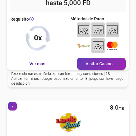
hasta 5,000 FD
Métodos de Pago
Requisito
0x
Ver más
Visitar Casino
Para reclamar esta oferta, aplican términos y condiciones | 18+
Aplican términos | Juega responsablemente | El juego conlleva riesgo
de adicción
7
8.0
/10