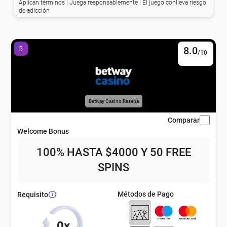
Aplican términos | Juega responsablemente | El juego conlleva riesgo
de adicción
5
8.0
/10
Betway Casino Reseña
Comparar
Welcome Bonus
100% HASTA $4000 Y 50 FREE
SPINS
Métodos de Pago
Requisito
0x