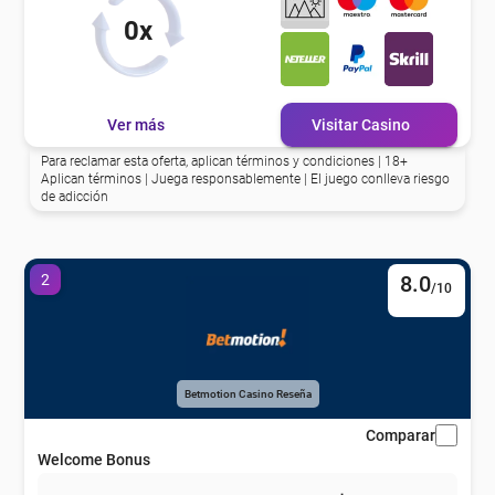
0x
Ver más
Visitar Casino
Para reclamar esta oferta, aplican términos y condiciones | 18+
Aplican términos | Juega responsablemente | El juego conlleva riesgo
de adicción
2
8.0
/10
Betmotion Casino Reseña
Comparar
Welcome Bonus