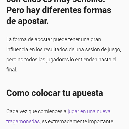
Pero hay diferentes formas
de apostar.
La forma de apostar puede tener una gran
influencia en los resultados de una sesión de juego,
pero no todos los jugadores lo entienden hasta el
final.
Como colocar tu apuesta
Cada vez que comiences a
jugar en una nueva
tragamonedas
, es extremadamente importante