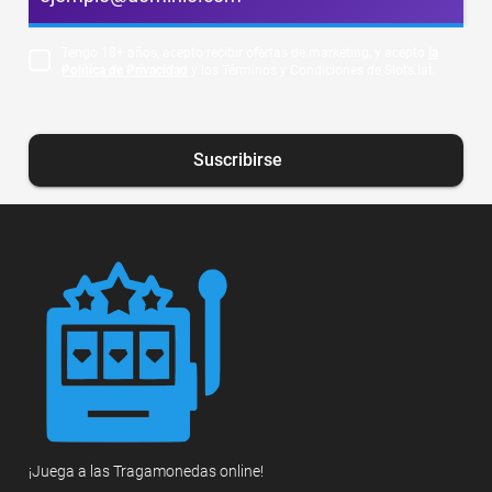
Tengo 18+ años, acepto recibir ofertas de marketing, y acepto
la
Política de Privacidad
y los Términos y Condiciones de Slots.lat.
Suscribirse
¡Juega a las Tragamonedas online!