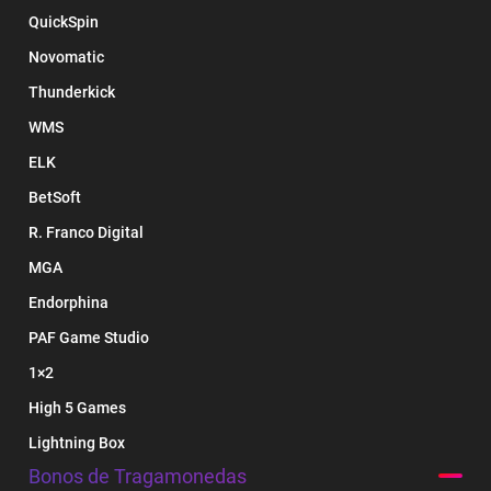
QuickSpin
Novomatic
Thunderkick
WMS
ELK
BetSoft
R. Franco Digital
MGA
Endorphina
PAF Game Studio
1×2
High 5 Games
Lightning Box
Bonos de Tragamonedas