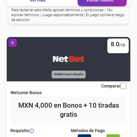
Para reclamar esta oferta, aplican términos y condiciones | 18+
Aplican términos | Juega responsablemente | El juego conlleva riesgo
de adicción
9
8.0
/10
NetBet Casino Reseña
Comparar
Welcome Bonus
MXN 4,000 en Bonos + 10 tiradas
gratis
Métodos de Pago
Requisito